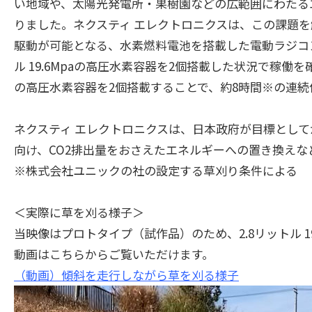
い地域や、太陽光発電所・果樹園などの広範囲にわたる
りました。ネクスティ エレクトロニクスは、この課題
駆動が可能となる、水素燃料電池を搭載した電動ラジコン
ル 19.6Mpaの高圧水素容器を2個搭載した状況で稼働を確
の高圧水素容器を2個搭載することで、約8時間※の連
ネクスティ エレクトロニクスは、日本政府が目標として
向け、CO2排出量をおさえたエネルギーへの置き換え
※株式会社ユニックの社の設定する草刈り条件による
＜実際に草を刈る様子＞
当映像はプロトタイプ（試作品）のため、2.8リットル 1
動画はこちらからご覧いただけます。
（動画）
傾斜を走行しながら草を刈る様子