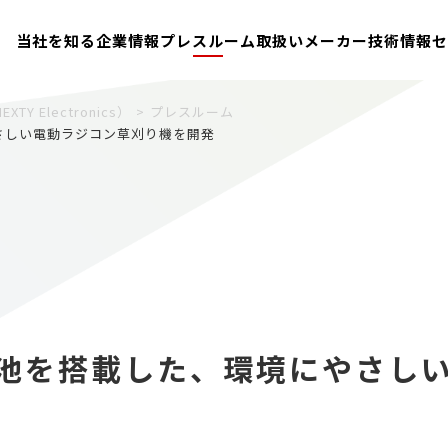
当社を知る
企業情報
プレスルーム
取扱いメーカー
技術情報
セ
Electronics）
プレスルーム
にやさしい電動ラジコン草刈り機を開発
料電池を搭載した、環境にやさし