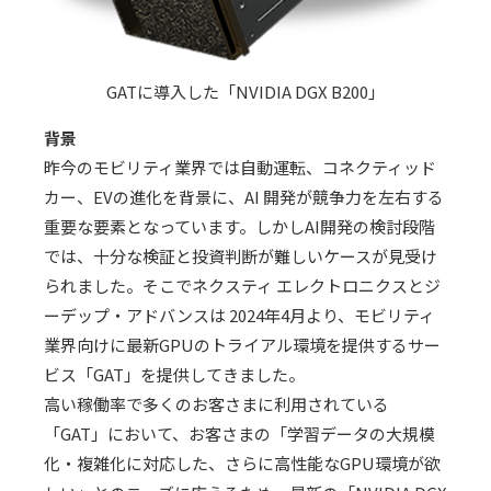
GATに導入した「
NVIDIA DGX B200
」
背景
昨今のモビリティ業界では自動運転、コネクティッド
カー、
EV
の進化を背景に、
AI
開発が競争力を左右する
重要な要素となっています。しかし
AI
開発の検討段階
では、十分な検証と投資判断が難しいケースが見受け
られました。そこでネクスティ エレクトロニクスとジ
ーデップ・アドバンスは
2024
年
4
月より、モビリティ
業界向けに最新
GPU
のトライアル環境を提供するサー
ビス「
GAT
」を提供してきました。
高い稼働率で多くのお客さまに利用されている
「
GAT
」において、お客さまの「学習データの大規模
化・複雑化に対応した、さらに高性能な
GPU
環境が欲