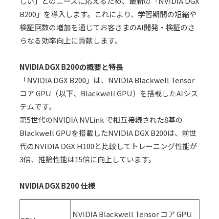
しい」とのニーズに応えるため、最新の「
NVIDIA DGX
B200
」を導入します。これにより、学習期間の短縮や
検証回数の増加を通じてお客さまの
AI
開発・検証のさ
らなる効率向上に貢献します。
NVIDIA DGX B200
の概要と特長
「
NVIDIA DGX B200
」は、
NVIDIA Blackwell Tensor
コア
GPU
（以下、
Blackwell GPU
）を搭載した
AI
シス
テムです。
第
5
世代の
NVIDIA NVLink
で相互接続された
8
基の
Blackwell GPU
を搭載した
NVIDIA DGX B200
は、前世
代の
NVIDIA DGX H100
と比較してトレーニング性能が
3
倍、推論性能は
15
倍に向上しています。
NVIDIA DGX B200 仕様
NVIDIA Blackwell Tensor コア
GPU