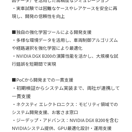
図データ）を活用した高精度なシミュレーション
・実車試験では困難なケースやレアケースを安全に再
現し、開発の信頼性を向上
■独自の強化学習ツールによる開発支援
・多様な環境データを活用し、車両制御アルゴリズム
や経路選択を強化学習により最適化
・NVIDIA DGX B200の演算性能を活かし、大規模な試
行錯誤を短期間で実現
■
PoC
から開発までの一貫支援
・初期検証からシステム実装まで、両社が連携して
一貫支援
・ネクスティ エレクトロニクス：モビリティ領域での
システム開発支援、お客さま窓口
・ジーデップ・アドバンス：
NVIDIA DGX B200
を含む
NVIDIA
システム提供、
GPU
最適化設計・運用支援