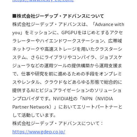
■
株式会社ジーデップ・アドバンスについて
株式会社ジーデップ・アドバンスは、「
Advance with
you
」をミッションに、
GPGPU
をはじめとするアクセ
ラレーターやハイエンドワークステーション、広帯域
ネットワークや高速ストレージを用いたクラスターシ
ステム、さらにライブラリやコンパイラ、ジョブスケ
ジューラなどの運用ツールの提供構築から運用支援ま
で、仕事や研究を前に進めるための手段をオンプレミ
スやレンタル、クラウドなどあらゆる形態で総合的に
提供する
AI
とビジュアライゼーションのソリューショ
ンプロバイダです。
NVIDIA
社の「
NPN
（
NVIDIA
Partner Network
）」においてエリートパートナーと
して活動しています。
株式会社ジーデップ・アドバンスについて：
https://www.gdep.co.jp/