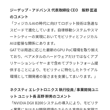
ジーデップ・アドバンス 代表取締役
CEO
飯野 匡道
のコメント
「フィジカル
AI
の時代に向けてロボット技術は急速な
スピードで進化しています。自律移動システムやスマ
ートシティーの実現においてモビリティとフィジカル
AI
は密接な関係にあります。
GAT
では用途に応じた最新の
GPU PoC
環境を取り揃え
ており、ベアメタルのハードウェアだけではなくアプ
リケーションレイヤーまで含めてプラットフォーム提
供することにより、モビリティに特化したトライアル
環境として開発者の皆さまを支援してまいります。」
ネクスティ エレクトロニクス 執行役員
/
事業開発ユニ
ット ユニット長 高野 幹男
のコメント
「
NVIDIA DGX B200
システムの導入により、モビリテ
ィ業界における
AI
開発環境のさらなる高度化を実現で