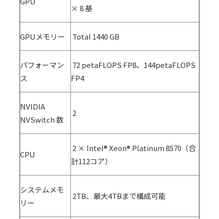
GPU
×
8
基
GPUメモリー
Total 1440 GB
パフォーマン
72 petaFLOPS FP8、
144petaFLOPS
ス
FP4
NVIDIA
2
NVSwitch 数
2
×
Intel® Xeon® Platinum 8570
（合
CPU
計
112
コア）
システムメモ
2TB、最大
4TB
まで構成可能
リー