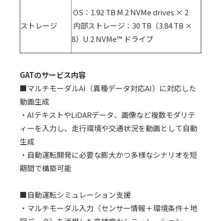
OS：
1.92 TB M.2 NVMe drives × 2
ストレージ
内部ストレージ：
30 TB
（
3.84 TB ×
8
）
U.2 NVMe™
ドライブ
GAT
のサービス内容
■マルチモーダル
AI
（異種データ対応
AI
）に対応した
動画生成
・AIテキストや
LiDAR
データ、画像など複数モダリテ
ィーを入力し、走行環境や交通状況を動画として自動
生成
・自動運転開発に必要な膨大かつ多様なシナリオを短
期間で構築可能
■自動運転シミュレーション支援
・マルチモーダル入力（センサー情報＋環境条件＋地