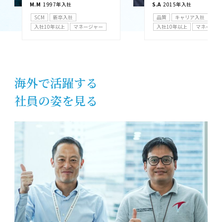
M.M
1997年入社
S.A
2015年入社
SCM
新卒入社
品質
キャリア入社
入社10年以上
マネージャー
入社10年以上
マネージャ
海外で活躍する
社員の姿を見る